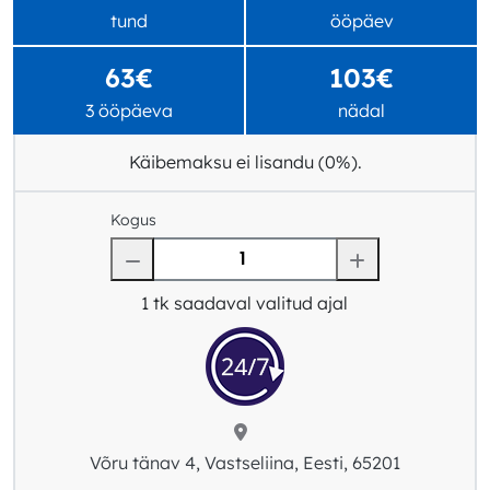
tund
ööpäev
63€
103€
3 ööpäeva
nädal
Käibemaksu ei lisandu (0%).
Kogus
1
tk saadaval valitud ajal
Võru tänav 4, Vastseliina, Eesti, 65201