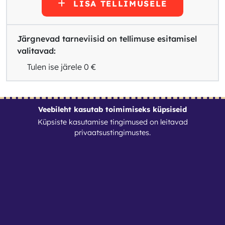
LISA TELLIMUSELE
Järgnevad tarneviisid on tellimuse esitamisel
valitavad:
Tulen ise järele
0 €
Veebileht kasutab toimimiseks küpsiseid
Küpsiste kasutamise tingimused on leitavad
Tingimused
privaatsustingimustes
.
Kontaktid
Rentimine 24/7 OÜ