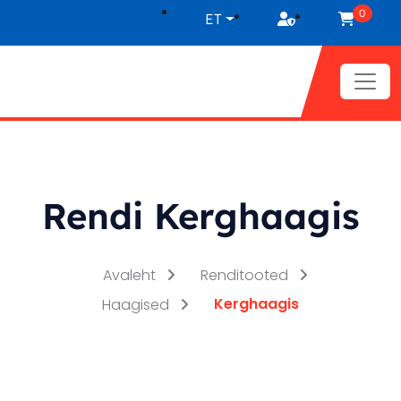
Liigu sisu juurde
0
ET
Rendi Kerghaagis
Avaleht
Renditooted
Kerghaagis
Haagised